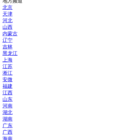
地方频道
北京
天津
河北
山西
内蒙古
辽宁
吉林
黑龙江
上海
江苏
淅江
安微
福建
江西
山东
河南
湖北
湖南
广东
广西
海南