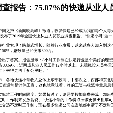
查报告：75.07%的快递从业人
国之声《新闻晚高峰》报道，收发快递已经成为我们每个人每
发布了2019年全国快递从业人员职业调查报告。“快递小哥”这
行业实现了跨越式增长。随着行业发展，越来越多人加入到这个
了50%，总数量已经突破300万。
了答案。报告显示：8小时工作制在快递行业是个美好的理想
2小时的占33.69%，近两成从业人员工作12小时以上。末端揽投人
年下来得走四千多公里吧。”
地快递小哥收入总体上东部较高，中部次之，西部和东北较低。7
员的工资通常是计件工资，这也就意味着，挣的工资与收派件量息息
准工作时间限度。如果超过了，则需要按加班费来算，加班费的
定时工作制来发放薪资。“快递小哥的工作特点应该更像出租车
上合适不定时工作制，现在很多快递公司在当地都申请了不定时工