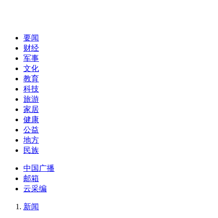
要闻
财经
军事
文化
教育
科技
旅游
家居
健康
公益
地方
民族
中国广播
邮箱
云采编
新闻