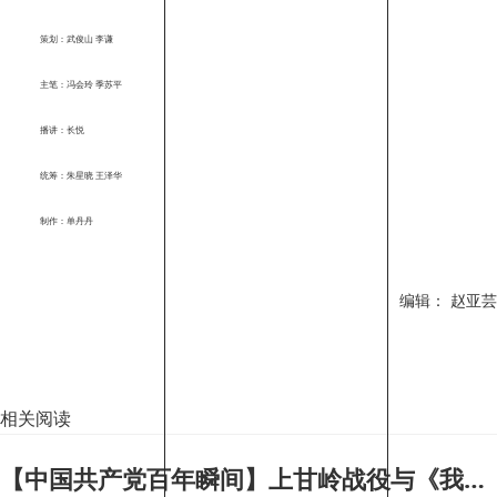
策划：武俊山 李谦
主笔：冯会玲 季苏平
播讲：长悦
统筹：朱星晓 王泽华
制作：单丹丹
编辑： 赵亚芸
相关阅读
【中国共产党百年瞬间】上甘岭战役与《我的祖国》