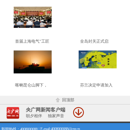
首届上海电气“工匠
全岛封关正式启
月”启幕，产业工人
动，这些词要读懂
队伍建设改革展示
馆同步揭牌亮相
喀喇昆仑山脚下，
芬兰决定申请加入
一场全要素战术演
北约，俄核力量会
练打响
有什么动作？
回顶部
央广网新闻客户端
朝夕相伴 独家声音
|
E-mail:4008000088@cnr.cn
新闻热线：4008000088