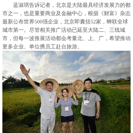
蓝淑琪告诉记者，北京是大陆最具经济发展力的都
市之一，也是重要商业及金融中心，根据《财富》杂志
最新公布世界500强企业，北京即囊括52家，蝉联全球
城市第一。尽管相关推广活动已延至大陆二、三线城
市，但每一波推展活动都会考量北、上、广，希望推动
更多企业、单位携员工赴台旅游。