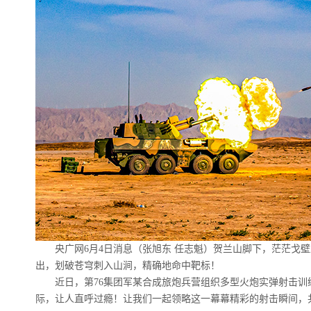
央广网6月4日消息（张旭东 任志魁）贺兰山脚下，茫茫戈壁
出，划破苍穹刺入山涧，精确地命中靶标！
近日，第76集团军某合成旅炮兵营组织多型火炮实弹射击训练
际，让人直呼过瘾！让我们一起领略这一幕幕精彩的射击瞬间，