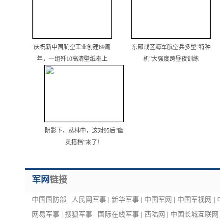
庆祝新中国航空工业创建69周
东部战区海军航空兵多型“特种
年，一组歼10高清壁纸奉上
机”大强度跨昼夜训练
阴影下，丛林中，这对95后“幽
灵搭档”来了！
军网
链接
中国国防部
|
人民网军事
|
新华军事
|
中国军网
|
中国军视网
|
网易军事
|
搜狐军事
|
国际在线军事
|
西陆网
|
中国长城互联网