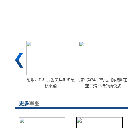
<< Prev
1
2
3
4
5
6
7
8
Nex
原驻训场的官
硝烟四起！武警尖兵训练硬
海军第34、35批护航编队在
作真帅
核来袭
亚丁湾举行分航仪式
更多
军图