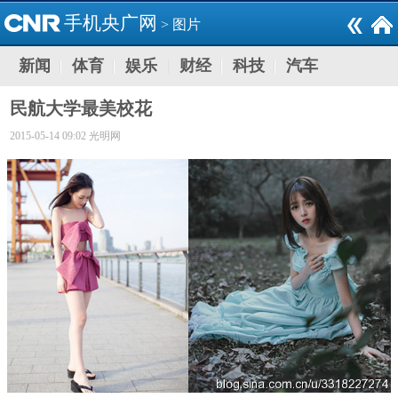
手机央广网
>
图片
新闻
体育
娱乐
财经
科技
汽车
民航大学最美校花
2015-05-14 09:02 光明网