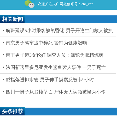
欢迎关注央广网微信账号：cnr_cnr
相关新闻
航班延误5小时乘客缺氧昏迷 男子开逃生门救人被抓
南京男子驾车途中猝死 警钟为健康敲响
南非男子遭3女轮奸 调查人员：嫌犯为取精炼药
法国新喀里多尼亚发生鲨鱼袭人事件 一男子死亡
戒指落进排水管 男子伸手摸索反被卡9小时
四川一男子从12楼坠亡 尸体无人认领被疑为小偷
头条推荐