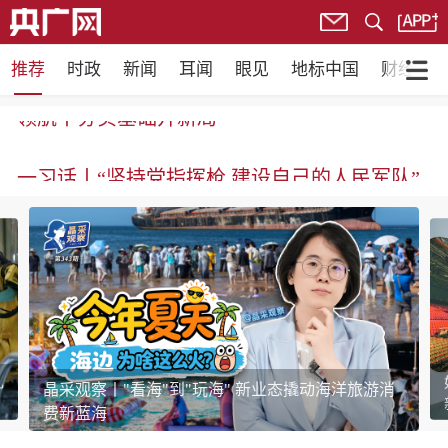
推荐
时政
新闻
耳闻
眼见
地标中国
财经
领航丨夯实基础开新局
一习话丨“坚持党指挥枪 建设自己的人民军队”
几
晶采观察丨"看海"到"玩海" 新业态撬动海洋旅游消
费新蓝海